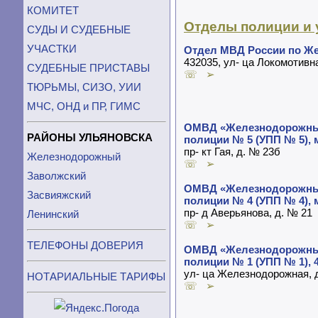
КОМИТЕТ
Отделы полиции и 
СУДЫ И СУДЕБНЫЕ
УЧАСТКИ
Отдел МВД России по Же
432035, ул- ца Локомотивн
СУДЕБНЫЕ ПРИСТАВЫ
☏ ➢
ТЮРЬМЫ, СИЗО, УИИ
МЧС, ОНД и ПР, ГИМС
ОМВД «Железнодорожный
РАЙОНЫ УЛЬЯНОВСКА
полиции № 5 (УПП № 5),
пр- кт Гая, д. № 23б
Железнодорожный
☏ ➢
Заволжский
ОМВД «Железнодорожный
Засвияжский
полиции № 4 (УПП № 4),
пр- д Аверьянова, д. № 21
Ленинский
☏ ➢
ТЕЛЕФОНЫ ДОВЕРИЯ
ОМВД «Железнодорожный
полиции № 1 (УПП № 1), 
ул- ца Железнодорожная, 
НОТАРИАЛЬНЫЕ ТАРИФЫ
☏ ➢