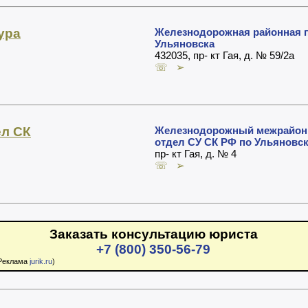
ура
Железнодорожная районная пр
Ульяновска
432035, пр- кт Гая, д. № 59/2а
☏ ➢
ел СК
Железнодорожный межрайон
отдел СУ СК РФ по Ульяновс
пр- кт Гая, д. № 4
☏ ➢
Заказать консультацию юриста
+7 (800) 350-56-79
Реклама
jurik.ru
)