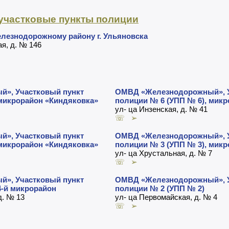
участковые пункты полиции
лезнодорожному району г. Ульяновска
ая, д. № 146
», Участковый пункт
ОМВД «Железнодорожный», У
 микрорайон «Киндяковка»
полиции № 6 (УПП № 6), мик
ул- ца Инзенская, д. № 41
☏ ➢
», Участковый пункт
ОМВД «Железнодорожный», У
 микрорайон «Киндяковка»
полиции № 3 (УПП № 3), мик
ул- ца Хрустальная, д. № 7
☏ ➢
», Участковый пункт
ОМВД «Железнодорожный», У
4-й микрорайон
полиции № 2 (УПП № 2)
д. № 13
ул- ца Первомайская, д. № 4
☏ ➢