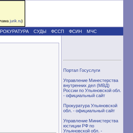
клама
jurik.ru
)
РОКУРАТУРА
СУДЫ
ФССП
ФСИН
МЧС
Портал Госуслуги
Управление Минестерства
внутренних дел (МВД)
России по Ульяновской обл.
- официальный сайт
Прокуратура Ульяновской
обл. - официальный сайт
Управление Министерства
юстиции РФ по
Ульяновской обл. -