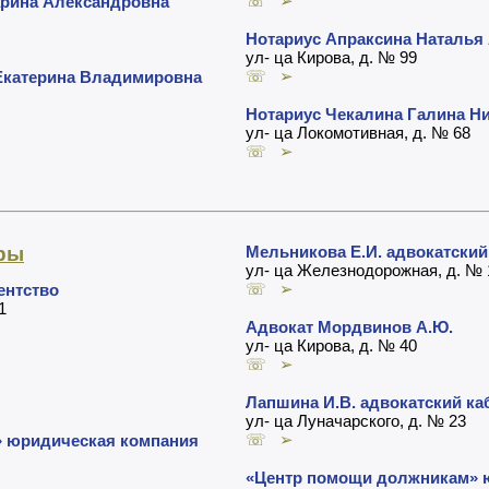
☏ ➢
арина Александровна
Нотариус Апраксина Наталья
ул- ца Кирова, д. № 99
☏ ➢
Екатерина Владимировна
Нотариус Чекалина Галина Н
ул- ца Локомотивная, д. № 68
☏ ➢
ры
Мельникова Е.И. адвокатский
ул- ца Железнодорожная, д. № 
☏ ➢
ентство
1
Адвокат Мордвинов А.Ю.
ул- ца Кирова, д. № 40
☏ ➢
Лапшина И.В. адвокатский ка
ул- ца Луначарского, д. № 23
☏ ➢
» юридическая компания
«Центр помощи должникам» 