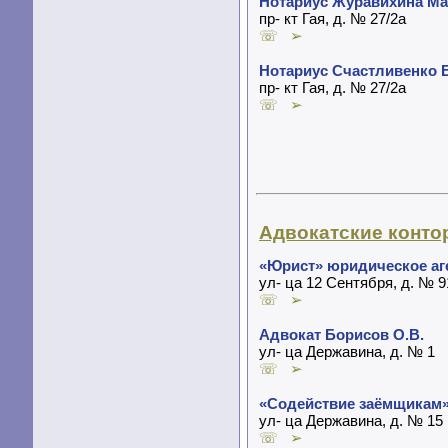
Нотариус Журавихина М
пр- кт Гая, д. № 27/2а
☏ ➢
Нотариус Счастливенко 
пр- кт Гая, д. № 27/2а
☏ ➢
Адвокатские конто
«Юрист» юридическое аг
ул- ца 12 Сентября, д. № 9
☏ ➢
Адвокат Борисов О.В.
ул- ца Державина, д. № 1
☏ ➢
«Содействие заёмщикам
ул- ца Державина, д. № 15
☏ ➢