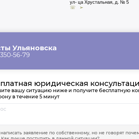
ул- ца Хрустальная, д. № 5
☏ ➢