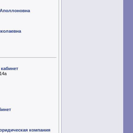
 Аполлоновна
иколаевна
 кабинет
14а
бинет
юридическая компания