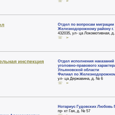
☏ ➢
ел
Отдел по вопросам миграции
Железнодорожному району г.
432035, ул- ца Локомотивная, д
☏ ➢
ельная инспекция
Отдел исполнения наказаний
уголовно-правового характе
Ульяновской области
Филиал по Железнодорожному
ул- ца Державина, д. № 6
☏ ➢
Нотариус Гудовских Любовь 
пр- кт Гая, д. № 57