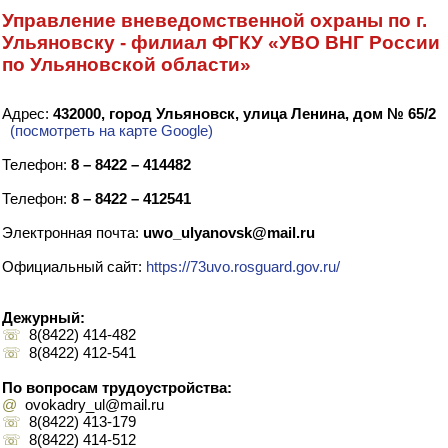
Управление вневедомственной охраны по г.
Ульяновску - филиал ФГКУ «УВО ВНГ России
по Ульяновской области»
Адрес:
432000, город Ульяновск, улица Ленина, дом № 65/2
(посмотреть на карте Google)
Телефон:
8 – 8422 – 414482
Телефон:
8 – 8422 – 412541
Электронная почта:
uwo_ulyanovsk@mail.ru
Официальный сайт:
https://73uvo.rosguard.gov.ru/
Дежурный:
☏
8(8422) 414-482
☏
8(8422) 412-541
По вопросам трудоустройства:
@
ovokadry_ul@mail.ru
☏
8(8422) 413-179
☏
8(8422) 414-512