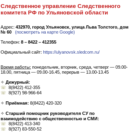
Следственное управление Следственного
комитета РФ по Ульяновской области
Адрес:
432970, город Ульяновск, улица Льва Толстого, дом
№ 60
(посмотреть на карте Google)
Телефон:
8 – 8422 – 412355
Официальный сайт:
https://ulyanovsk.sledcom.ru/
Время работы:
понедельник, вторник, среда, четверг — 09.00-
18.00, пятница — 09.00-16.45, перерыв — 13.00-13.45
✧
Дежурный:
☏
8(8422) 412-355
☏
8(927) 98-966-64
✧
Приёмная:
8(8422) 420-320
✧
Старший помощник руководителя СУ по
взаимодействию с общественностью и СМИ:
☏
8(8422) 413-340
☏
8(927) 83-550-52