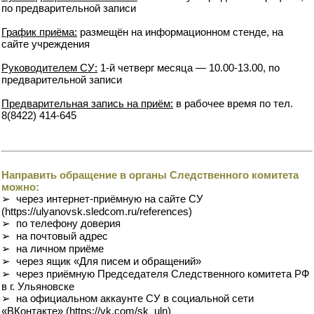
по предварительной записи
График приёма:
размещён на информационном стенде, на
сайте учреждения
Руководителем СУ:
1-й четверг месяца — 10.00-13.00, по
предварительной записи
Предварительная запись на приём:
в рабочее время по тел.
8(8422) 414-645
Направить обращение в органы Следственного комитета
можно:
➢ через интернет-приёмную на сайте СУ
(https://ulyanovsk.sledcom.ru/references)
➢ по телефону доверия
➢ на почтовый адрес
➢ на личном приёме
➢ через ящик «Для писем и обращений»
➢ через приёмную Председателя Следственного комитета РФ
в г. Ульяновске
➢ на официальном аккаунте СУ в социальной сети
«ВКонтакте» (https://vk.com/sk_uln)