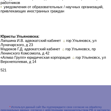
работников
•
уведомления от образовательных / научных организаций,
привлекающих иностранных граждан
Юристы Ульяновска:
Лапшина И.В. адвокатский кабинет
⌂
гор Ульяновск, ул
Луначарского, д 23
Мадюков Г.Д. адвокатский кабинет
⌂
гор Ульяновск, пр
Ленинского Комсомола, д 42
«Алмаз Групп» юридическая корпорация
⌂
гор Ульяновск, ул
Верхнеполевая, д 14
521
*
Используя данный сайт Вы подтверждаете свое согласие на обработку
персональных данных, согласно с действующим законодательством РФ, в частности,